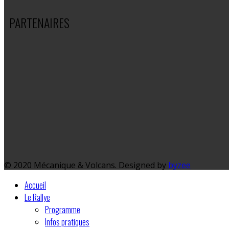
PARTENAIRES
© 2020 Mécanique & Volcans. Designed by
byzee
Accueil
Le Rallye
Programme
Infos pratiques