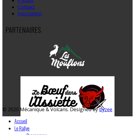
Photos
Contact
Inscription
PARTENAIRES
© 2020 Mécanique & Volcans. Designed by
byzee
Accueil
Le Rallye