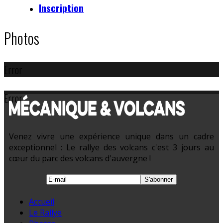
Inscription
Photos
Error
Error
Venez vivre une expérience unique dans un cadre
exceptionnel : Le rallye des volcans c'est 3 jours au
cœur du parc des volcans d'auvergne !
Accueil
Le Rallye