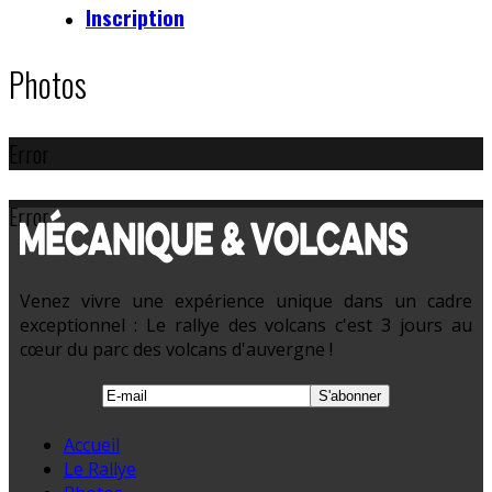
Inscription
Photos
Error
Error
Venez vivre une expérience unique dans un cadre
exceptionnel : Le rallye des volcans c'est 3 jours au
cœur du parc des volcans d'auvergne !
Accueil
Le Rallye