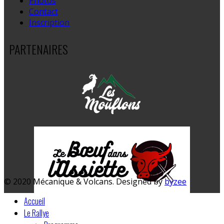
Photos
Contact
Inscription
PARTENAIRES
© 2020 Mécanique & Volcans. Designed by
byzee
Accueil
Le Rallye