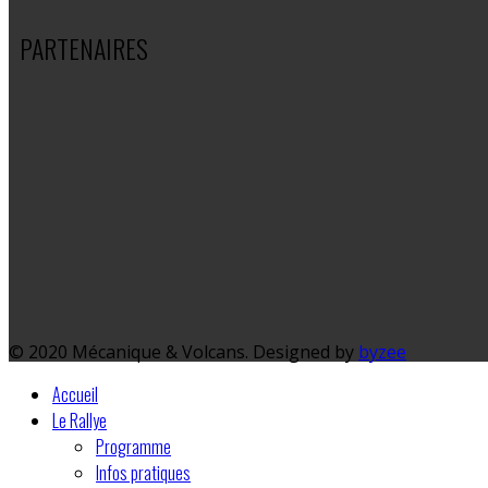
PARTENAIRES
© 2020 Mécanique & Volcans. Designed by
byzee
Accueil
Le Rallye
Programme
Infos pratiques