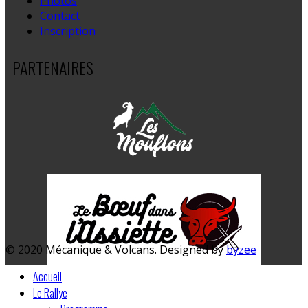
Photos
Contact
Inscription
PARTENAIRES
© 2020 Mécanique & Volcans. Designed by
byzee
Accueil
Le Rallye