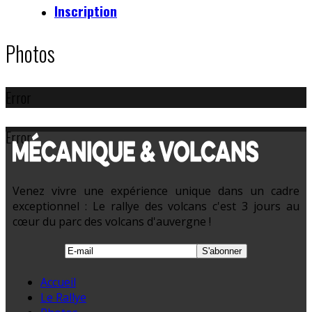
Inscription
Photos
Error
Error
Venez vivre une expérience unique dans un cadre
exceptionnel : Le rallye des volcans c'est 3 jours au
cœur du parc des volcans d'auvergne !
Accueil
Le Rallye