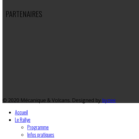
PARTENAIRES
© 2020 Mécanique & Volcans. Designed by
byzee
Accueil
Le Rallye
Programme
Infos pratiques