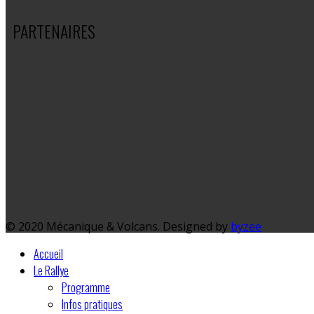
PARTENAIRES
© 2020 Mécanique & Volcans. Designed by
byzee
Accueil
Le Rallye
Programme
Infos pratiques