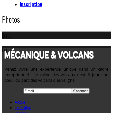
Inscription
Photos
Error
Error
Venez vivre une expérience unique dans un cadre
exceptionnel : Le rallye des volcans c'est 3 jours au
cœur du parc des volcans d'auvergne !
Accueil
Le Rallye