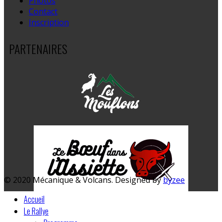
Photos
Contact
Inscription
PARTENAIRES
© 2020 Mécanique & Volcans. Designed by
byzee
Accueil
Le Rallye