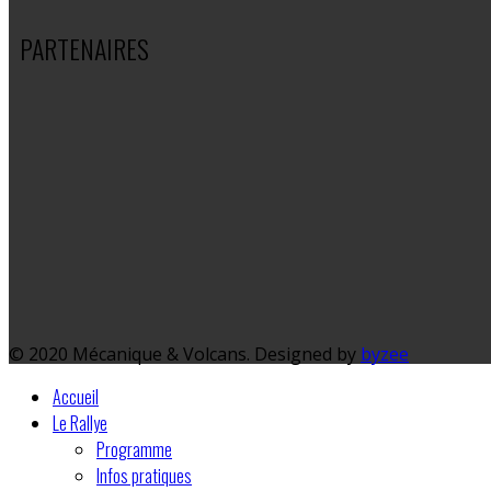
PARTENAIRES
© 2020 Mécanique & Volcans. Designed by
byzee
Accueil
Le Rallye
Programme
Infos pratiques