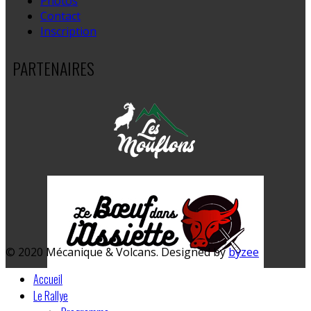
Photos
Contact
Inscription
PARTENAIRES
© 2020 Mécanique & Volcans. Designed by
byzee
Accueil
Le Rallye