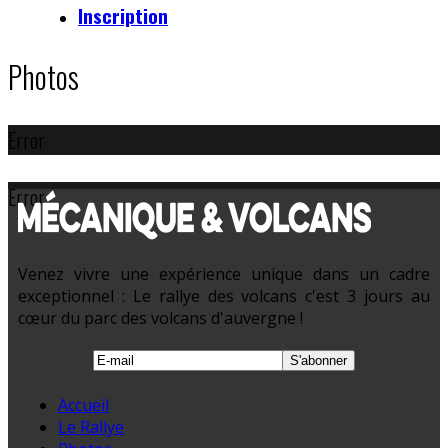
Inscription
Photos
Error
Error
Venez vivre une expérience unique dans un cadre
exceptionnel : Le rallye des volcans c'est 3 jours au
cœur du parc des volcans d'auvergne !
Accueil
Le Rallye