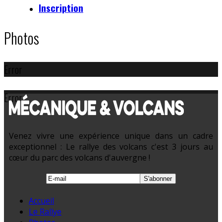
Inscription
Photos
Error
Error
Venez vivre une expérience unique dans un cadre
exceptionnel : Le rallye des volcans c'est 3 jours au
cœur du parc des volcans d'auvergne !
Accueil
Le Rallye