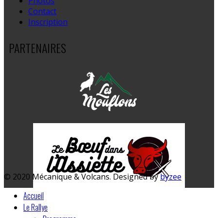
Photos
Contact
Inscription
PARTENAIRES
© 2020 Mécanique & Volcans. Designed by
byzee
Accueil
Le Rallye