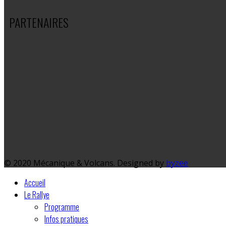
PARTENAIRES
© 2020 Mécanique & Volcans. Designed by
byzee
Accueil
Le Rallye
Programme
Infos pratiques