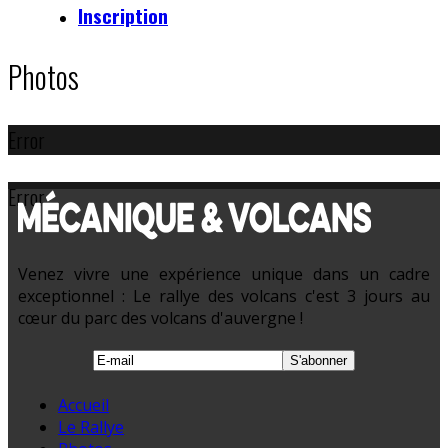
Inscription
Photos
Error
Error
Venez vivre une expérience unique dans un cadre
exceptionnel : Le rallye des volcans c'est 3 jours au
cœur du parc des volcans d'auvergne !
Accueil
Le Rallye