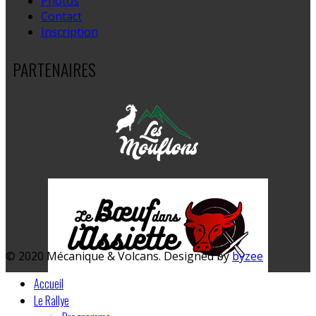
Photos
Contact
Inscription
PARTENAIRES
© 2020 Mécanique & Volcans. Designed by
byzee
Accueil
Le Rallye