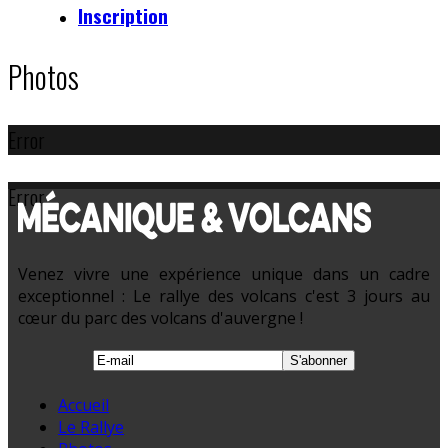
Inscription
Photos
Error
Error
Venez vivre une expérience unique dans un cadre
exceptionnel : Le rallye des volcans c'est 3 jours au
cœur du parc des volcans d'auvergne !
Accueil
Le Rallye