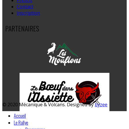
Photos
Contact
Inscription
PARTENAIRES
© 2020 Mécanique & Volcans. Designed by
byzee
Accueil
Le Rallye