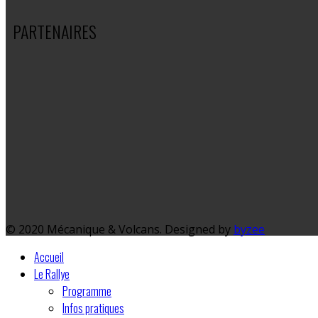
PARTENAIRES
© 2020 Mécanique & Volcans. Designed by
byzee
Accueil
Le Rallye
Programme
Infos pratiques