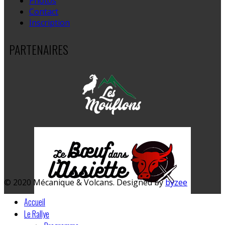
Photos
Contact
Inscription
PARTENAIRES
© 2020 Mécanique & Volcans. Designed by
byzee
Accueil
Le Rallye