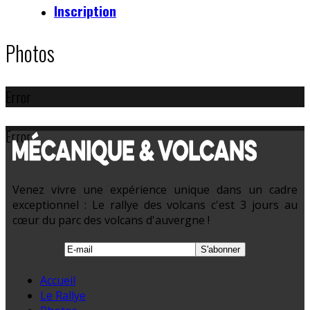
Inscription
Photos
Error
Error
Venez vivre une expérience unique dans un cadre
exceptionnel : Le rallye des volcans c'est 3 jours au
cœur du parc des volcans d'auvergne !
Accueil
Le Rallye