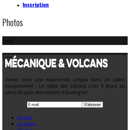
Inscription
Photos
Error
Error
Venez vivre une expérience unique dans un cadre
exceptionnel : Le rallye des volcans c'est 3 jours au
cœur du parc des volcans d'auvergne !
Accueil
Le Rallye