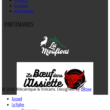
Photos
Contact
Inscription
PARTENAIRES
© 2020 Mécanique & Volcans. Designed by
byzee
Accueil
Le Rallye